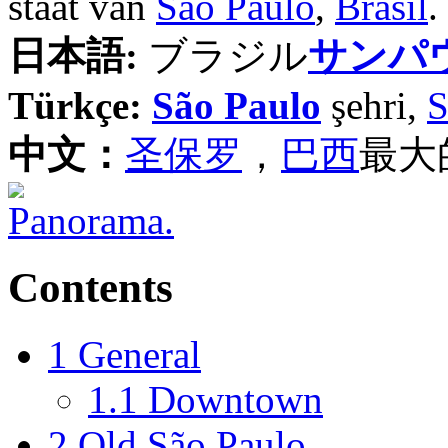
staat van
São Paulo
,
Brasil
.
日本語:
ブラジル
サンパ
Türkçe:
São Paulo
şehri,
S
中文：
圣保罗
，
巴西
最大
Contents
1
General
1.1
Downtown
2
Old São Paulo