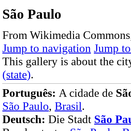
São Paulo
From Wikimedia Commons, t
Jump to navigation
Jump to
This gallery is about the cit
(state)
.
Português:
A cidade de
Sã
São Paulo
,
Brasil
.
Deutsch:
Die Stadt
São Pa