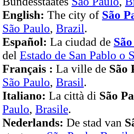
Bundesstaates
São Paulo
,
B
English:
The city of
São P
São Paulo
,
Brazil
.
Español:
La ciudad de
São
del
Estado de San Pablo o 
Français :
La ville de
São 
São Paulo
,
Brasil
.
Italiano:
La città di
São Pa
Paulo
,
Brasile
.
Nederlands:
De stad van
S