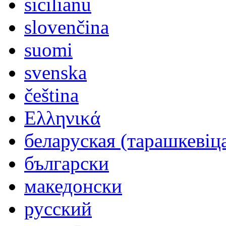
sicilianu
slovenčina
suomi
svenska
čeština
Ελληνικά
беларуская (тарашкевіц
български
македонски
русский