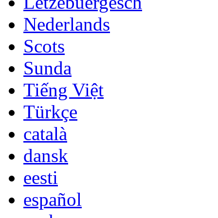
Lëtzebuergesch
Nederlands
Scots
Sunda
Tiếng Việt
Türkçe
català
dansk
eesti
español