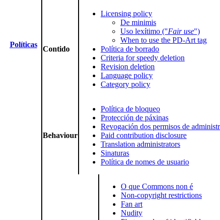
Licensing policy
De minimis
Uso lexítimo ("
Fair use
")
When to use the PD-Art tag
Políticas
Contido
Política de borrado
Criteria for speedy deletion
Revision deletion
Language policy
Category policy
Política de bloqueo
Protección de páxinas
Revogación dos permisos de administ
Behaviour
Paid contribution disclosure
Translation administrators
Sinaturas
Política de nomes de usuario
O que Commons non é
Non-copyright restrictions
Fan art
Nudity