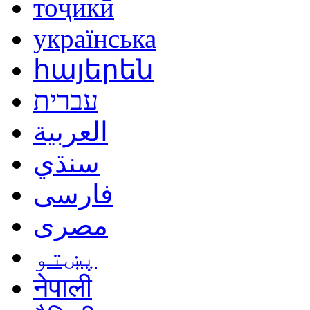
тоҷикӣ
українська
հայերեն
עברית
العربية
سنڌي
فارسی
مصرى
پښتو
नेपाली