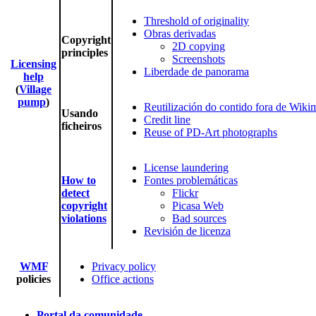
Threshold of originality
Obras derivadas
Copyright
2D copying
principles
Screenshots
Licensing
Liberdade de panorama
help
(
Village
pump
)
Reutilización do contido fora de Wiki
Usando
Credit line
ficheiros
Reuse of PD-Art photographs
License laundering
How to
Fontes problemáticas
detect
Flickr
copyright
Picasa Web
violations
Bad sources
Revisión de licenza
WMF
Privacy policy
policies
Office actions
Portal da comunidade