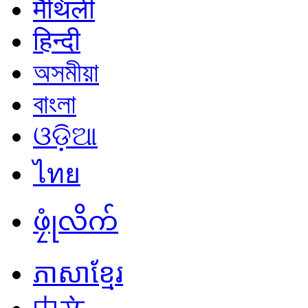
मैथिली
हिन्दी
অসমীয়া
বাংলা
ଓଡ଼ିଆ
ไทย
ဖၠုံလိက်
ភាសាខ្មែរ