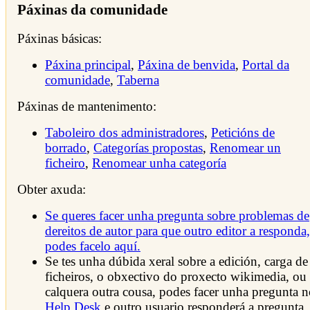
Páxinas da comunidade
Páxinas básicas:
Páxina principal
,
Páxina de benvida
,
Portal da
comunidade
,
Taberna
Páxinas de mantenimento:
Taboleiro dos administradores
,
Peticións de
borrado
,
Categorías propostas
,
Renomear un
ficheiro
,
Renomear unha categoría
Obter axuda:
Se queres facer unha pregunta sobre problemas de
dereitos de autor para que outro editor a responda,
podes facelo aquí.
Se tes unha dúbida xeral sobre a edición, carga de
ficheiros, o obxectivo do proxecto wikimedia, ou
calquera outra cousa, podes facer unha pregunta 
Help Desk
e outro usuario responderá a pregunta.