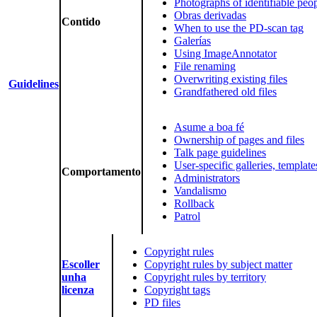
Photographs of identifiable peo
Obras derivadas
Contido
When to use the PD-scan tag
Galerías
Using ImageAnnotator
File renaming
Overwriting existing files
Guidelines
Grandfathered old files
Asume a boa fé
Ownership of pages and files
Talk page guidelines
User-specific galleries, templat
Comportamento
Administrators
Vandalismo
Rollback
Patrol
Copyright rules
Escoller
Copyright rules by subject matter
unha
Copyright rules by territory
licenza
Copyright tags
PD files