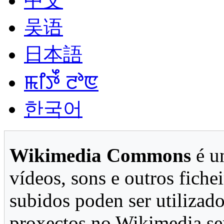
中文
吴语
日本語
ꯃꯤꯇꯩ ꯂꯣꯟ
한국어
Wikimedia Commons
é u
vídeos, sons e outros fiche
subidos poden ser utilizado
proxectos no Wikimedia se