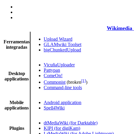
Wikimedia 
Upload Wizard
Ferramentas
GLAMwiki Toolset
integradas
bigChunkedUpload
VicuñaUploader
Pattypan
Desktop
ComeOn!
applications
[1]
Commonist
(broken
)
Command-line tools
Mobile
Android application
applications
Spell4Wiki
dtMediaWiki (for Darktable)
Plugins
KIPI (for digiKam)
LrMediaWiki (for Adobe Lightroom)